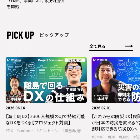
「EMIS」事業における技術提供
を開始
PICK UP
ピックアップ
全て見る
2026.06.16
2026.02.01
【海士町DX】2300人規模の町で持続可能
【これからの防災DX】民
なDXをつくる【プロジェクト対談】
が日本の防災を変える？
即対応できる防災DXへ
#DX
#kintone
#キントーン
#業務改善
#DMAT
#DX
#EMIS
#防