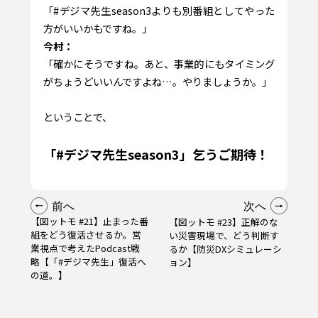
「#デジマ先生season3よりも別番組としてやった
方がいいかもですね。」
今村：
「確かにそうですね。あと、事業的にもタイミング
がちょうどいいんですよね…。やりましょうか。」
ということで、
「#デジマ先生season3」乞うご期待！
前へ
次へ
【図ットモ #21】止まった番
【図ットモ #23】正解のな
組をどう復活させるか。営
い災害現場で、どう判断す
業視点で考えたPodcast戦
るか【防災DXシミュレーシ
略【「#デジマ先生」復活へ
ョン】
の道。】