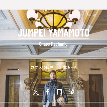
山本 純平
カオス整備屋